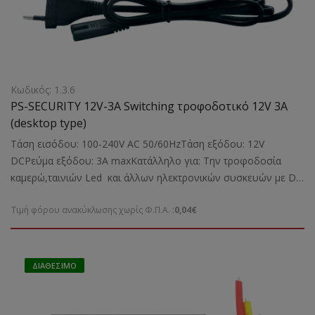
Κωδικός: 1.3.6
PS-SECURITY 12V-3A Switching τροφοδοτικό 12V 3A
(desktop type)
Τάση εισόδου: 100-240V AC 50/60HzΤάση εξόδου: 12V
DCΡεύμα εξόδου: 3A maxΚατάλληλο για: Την τροφοδοσία
καμερώ,ταινιών Led και άλλων ηλεκτρονικών συσκευών με DC
Connector 5,5X2,1 mmΔιαστάσεις: 50X32X113 mmΒάρος:
Τιμή φόρου ανακύκλωσης χωρίς Φ.Π.Α. :
0,04€
0,18kgr
ΔΙΑΘΈΣΙΜΟ