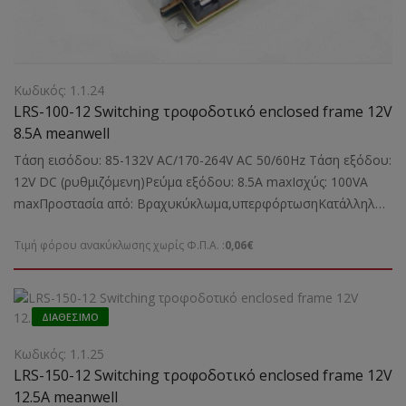
Κωδικός: 1.1.24
LRS-100-12 Switching τροφοδοτικό enclosed frame 12V
8.5A meanwell
Τάση εισόδου: 85-132V AC/170-264V AC 50/60Hz Τάση εξόδου:
12V DC (ρυθμιζόμενη)Ρεύμα εξόδου: 8.5A maxΙσχύς: 100VA
maxΠροστασία από: Bραχυκύκλωμα,υπερφόρτωσηΚατάλληλο
για: Την τροφοδοσία καμερών και άλλων ηλεκτρονικών
Τιμή φόρου ανακύκλωσης χωρίς Φ.Π.Α. :
0,06€
συσκευώνΔιαστάσεις: 129Χ97Χ30 mmΒάρος: 0,34 kgr
ΔΙΑΘΈΣΙΜΟ
Κωδικός: 1.1.25
LRS-150-12 Switching τροφοδοτικό enclosed frame 12V
12.5A meanwell