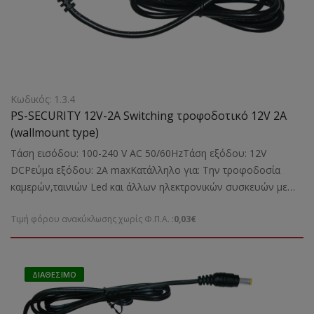
Κωδικός: 1.3.4
PS-SECURITY 12V-2A Switching τροφοδοτικό 12V 2A
(wallmount type)
Τάση εισόδου: 100-240 V AC 50/60HzΤάση εξόδου: 12V
DCΡεύμα εξόδου: 2A maxΚατάλληλο για: Την τροφοδοσία
καμερών,ταινιών Led και άλλων ηλεκτρονικών συσκευών με
DC Connector 5,5X2,1mmΔιαστάσεις: 53X35,5X81 mmΒάρος:
Τιμή φόρου ανακύκλωσης χωρίς Φ.Π.Α. :
0,03€
0,14 kgr
ΔΙΑΘΈΣΙΜΟ