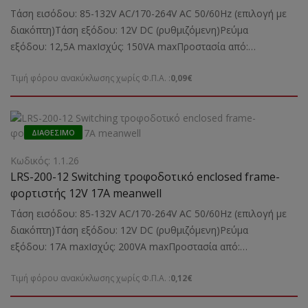
Τάση εισόδου: 85-132V AC/170-264V AC 50/60Hz (επιλογή με
διακόπτη)Τάση εξόδου: 12V DC (ρυθμιζόμενη)Ρεύμα
εξόδου: 12,5A maxΙσχύς: 150VA maxΠροστασία από:
Bραχυκύκλωμα,υπερφόρτωσηΚατάλληλο για: Την τροφοδοσία
Τιμή φόρου ανακύκλωσης χωρίς Φ.Π.Α. :
0,09€
καμερών και άλλων ηλεκτρονικών συσκευώνΔιαστάσεις:
159Χ97Χ30 mmΒάρος: 0,48 kgr
ΔΙΑΘΈΣΙΜΟ
Κωδικός: 1.1.26
LRS-200-12 Switching τροφοδοτικό enclosed frame-
φορτιστής 12V 17A meanwell
Τάση εισόδου: 85-132V AC/170-264V AC 50/60Hz (επιλογή με
διακόπτη)Τάση εξόδου: 12V DC (ρυθμιζόμενη)Ρεύμα
εξόδου: 17A maxΙσχύς: 200VA maxΠροστασία από:
Bραχυκύκλωμα,υπερφόρτωσηΚατάλληλο για: Την τροφοδοσία
Τιμή φόρου ανακύκλωσης χωρίς Φ.Π.Α. :
0,12€
καμερών και άλλων ηλεκτρονικών συσκευώνΔιαστάσεις:
215Χ115Χ30 mmΒάρος: 0,66 kgr