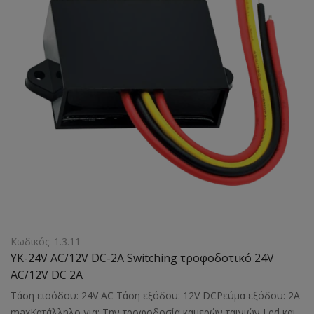
Κωδικός: 1.3.11
YK-24V AC/12V DC-2A Switching τροφοδοτικό 24V
AC/12V DC 2A
Τάση εισόδου: 24V AC Τάση εξόδου: 12V DCΡεύμα εξόδου: 2A
maxΚατάλληλο για: Την τροφοδοσία καμερών,ταινιών Led και