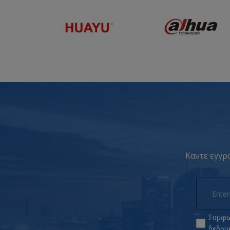
Καντε εγγρα
Συμφω
δεδομ