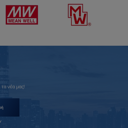
 τα νέα μας!
φή
ν