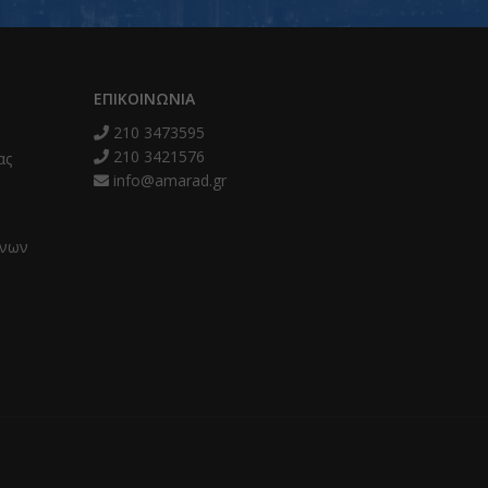
ΕΠΙΚΟΙΝΩΝΊΑ
210 3473595
210 3421576
ας
info@amarad.gr
ένων