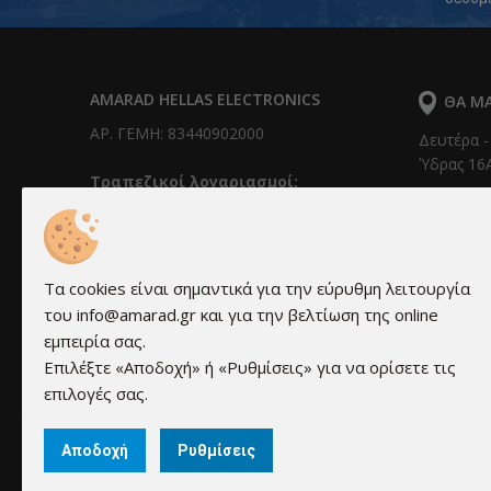
AMARAD HELLAS ELECTRONICS
ΘΑ ΜΑ
ΑΡ. ΓΕΜΗ: 83440902000
Δευτέρα -
Ύδρας 16Α
Τραπεζικοί λογαριασμοί:
Alpha Bank: 351/002320000240
IBAN: GR0201403510351002320000240
Εθνική Τράπεζα: 011 171 44055799
IBAN: GR30 0110 1710 0000 1714 4055
Τα cookies είναι σημαντικά για την εύρυθμη λειτουργία
799
του info@amarad.gr και για την βελτίωση της online
Τράπεζα Πειραιώς: 6041-131781-580
εμπειρία σας.
IBAN: GR69 0171 0410 0060 4113 1781
Επιλέξτε «Αποδοχή» ή «Ρυθμίσεις» για να ορίσετε τις
580
επιλογές σας.
Αποδοχή
Ρυθμίσεις