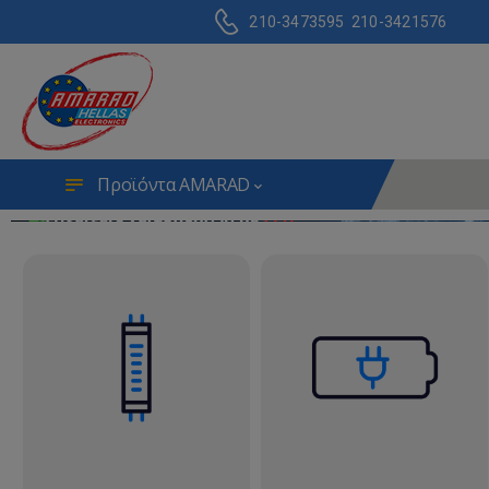
210-3473595
210-3421576
Προϊόντα AMARAD