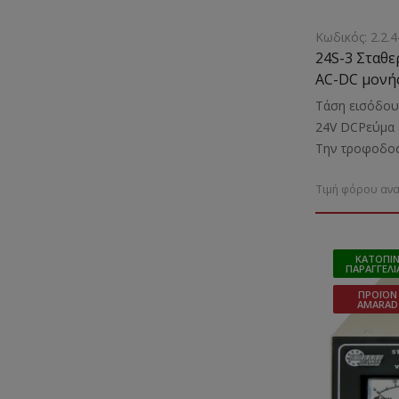
Κωδικός: 2.2.4
24S-3 Σταθ
AC-DC μονής
μετασχηματ
Τάση εισόδου
24V DCΡεύμα 
Την τροφοδοσ
μικροσυσκευώ
Τιμή φόρου ανα
Βάρος: 2,8 Kgr
ΚΑΤΌΠΙ
ΠΑΡΑΓΓΕΛΊ
ΠΡΟΪΌΝ
AMARAD