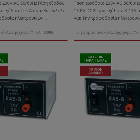
ματιστή
με μετασχηματιστή
: 230V AC 50/60HzΤάση εξόδου:
Τάση εισόδου: 230V AC 50/60H
α εξόδου: 6-9 A max Kατάλληλο
13,8V DCΡεύμα εξόδου: 8-11A 
φοδοσία ηλεκτρονικών
για: Την τροφοδοσία ηλεκτρονι
νΔιαστάσεις: 145x245x115mm
μικροσυσκευώνΔιαστάσεις: 17
κύκλωσης χωρίς Φ.Π.Α. :
0,00€
Τιμή φόρου ανακύκλωσης χωρίς Φ.Π.
3,8 Kgr
Ν
ΚΑΤΌΠΙΝ
ΑΣ
ΠΑΡΑΓΓΕΛΊΑΣ
ΠΡΟΪΌΝ
AMARAD