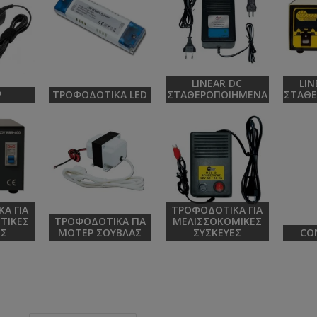
LINEAR DC
LIN
P
ΤΡΟΦΟΔΟΤΙΚΆ LED
ΣΤΑΘΕΡΟΠΟΙΗΜΈΝΑ
ΣΤΑΘ
Ά ΓΙΑ
ΤΡΟΦΟΔΟΤΙΚΆ ΓΙΑ
ΣΤΙΚΈΣ
ΤΡΟΦΟΔΟΤΙΚΆ ΓΙΑ
ΜΕΛΙΣΣΟΚΟΜΙΚΈΣ
ΈΣ
ΜΟΤΈΡ ΣΟΎΒΛΑΣ
ΣΥΣΚΕΥΈΣ
CO