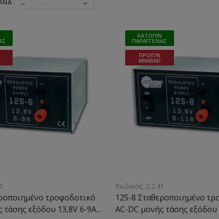
ΝΆ :
Ν
ΚΑΤΌΠΙΝ
ΑΣ
ΠΑΡΑΓΓΕΛΊΑΣ
ΠΡΟΪΌΝ
AMARAD
0
Κωδικός: 2.2.41
εροποιημένο τροφοδοτικό
12S-8 Σταθεροποιημένο τρ
 τάσης εξόδου 13,8V 6-9A
AC-DC μονής τάσης εξόδου 