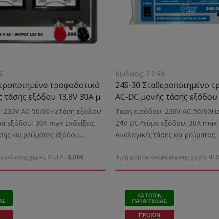
6
Κωδικός: 2.2.60
θεροποιημένο τροφοδοτικό
24S-30 Σταθεροποιημένο τ
 τάσης εξόδου 13,8V 30A με
AC-DC μονής τάσης εξόδου 
ιστή
μετασχηματιστή
: 230V AC 50/60HzΤάση εξόδου:
Τάση εισόδου: 230V AC 50/60H
α εξόδου: 30A max Ενδείξεις:
24V DCΡεύμα εξόδου: 30A max Ε
σης και ρεύματος εξόδου
Αναλογικές τάσης και ρεύματος
α: Την τροφοδοσία ηλεκτρονικών
εξόδουΚατάλληλο για: Την τρο
κύκλωσης χωρίς Φ.Π.Α. :
0,00€
Τιμή φόρου ανακύκλωσης χωρίς Φ.Π.
ν Διαστάσεις: 260x355x155 mm
ηλεκτρονικών μικροσυσκευώνΔι
440x360x185 mm Βάρος: 8,8 Kg
Ν
ΚΑΤΌΠΙΝ
ΑΣ
ΠΑΡΑΓΓΕΛΊΑΣ
ΠΡΟΪΌΝ