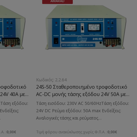
AMARAD
Κωδικός: 2.2.64
ροφοδοτικό
24S-50 Σταθεροποιημένο τροφοδοτικό
24V 40A με
AC-DC μονής τάσης εξόδου 24V 50A με
μετασχηματιστή
zΤάση εξόδου:
Τάση εισόδου: 230V AC 50/60HzΤάση εξόδου:
νδείξεις:
24V DC Ρεύμα εξόδου: 50A max Ενδείξεις:
Αναλογικές τάσης και ρεύματος
φοδοσία
εξόδουΚατάλληλο για: Την τροφοδοσία
Α. :
0,00€
Τιμή φόρου ανακύκλωσης χωρίς Φ.Π.Α. :
0,00€
αστάσεις:
ηλεκτρονικών μικροσυσκευών Διαστάσεις: