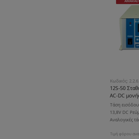
AMARAD
Κωδικός: 2.2.6
12S-50 Στα
AC-DC μονής
μετασχηματ
Τάση εισόδου
13,8V DC Ρεύμ
Αναλογικές τά
εξόδουΚατάλλ
Τιμή φόρου ανα
ηλεκτρονικών