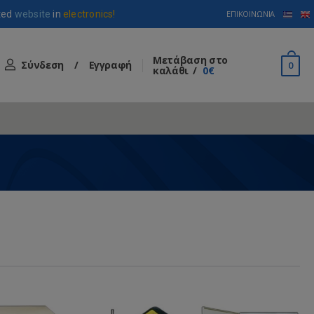
ted
website
in
electronics!
ΕΠΙΚΟΙΝΩΝΊΑ
Μετάβαση στο
Σύνδεση
/
Εγγραφή
0
καλάθι
0€