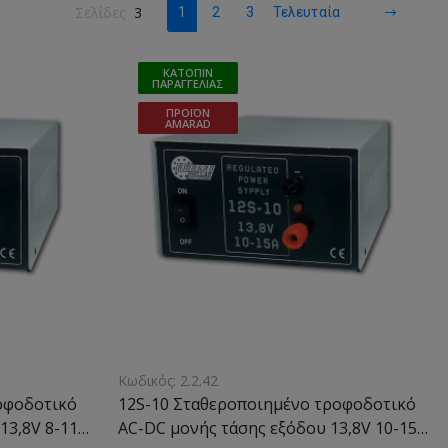
Σελίδες
3
1
2
3
Τελευταία
ΚΑΤΌΠΙΝ
ΠΑΡΑΓΓΕΛΊΑΣ
ΠΡΟΪΌΝ
AMARAD
Κωδικός: 2.2.42
οφοδοτικό
12S-10 Σταθεροποιημένο τροφοδοτικό
13,8V 8-11A
AC-DC μονής τάσης εξόδου 13,8V 10-15A