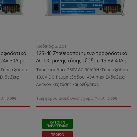
Κωδικός: 2.2.61
ροφοδοτικό
12S-40 Σταθεροποιημένο τροφοδοτικό
24V 30A με
AC-DC μονής τάσης εξόδου 13,8V 40A με
μετασχηματιστή
zΤάση εξόδου:
Τάση εισόδου: 230V AC 50/60HzΤάση εξόδου:
νδείξεις:
13,8V DC Ρεύμα εξόδου: 40A max Ενδείξεις:
Αναλογικές τάσης και ρεύματος
φοδοσία
εξόδουΚατάλληλο για: Την τροφοδοσία
Α. :
0,00€
Τιμή φόρου ανακύκλωσης χωρίς Φ.Π.Α. :
0,00€
αστάσεις:
ηλεκτρονικών μικροσυσκευών Διαστάσεις:
r
440x360x185 mm Βάρος: 7.7 Kgr
ΚΑΤΌΠΙΝ
ΠΑΡΑΓΓΕΛΊΑΣ
ΠΡΟΪΌΝ