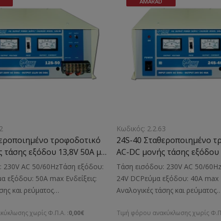
AMARAD
2
Κωδικός: 2.2.63
θεροποιημένο τροφοδοτικό
24S-40 Σταθεροποιημένο τ
 τάσης εξόδου 13,8V 50A με
AC-DC μονής τάσης εξόδου 
ιστή
μετασχηματιστή
: 230V AC 50/60HzΤάση εξόδου:
Τάση εισόδου: 230V AC 50/60H
α εξόδου: 50A max Ενδείξεις:
24V DCΡεύμα εξόδου: 40A max Ε
σης και ρεύματος
Αναλογικές τάσης και ρεύματος
ηλο για: Την τροφοδοσία
εξόδουΚατάλληλο για: Την τρο
κύκλωσης χωρίς Φ.Π.Α. :
0,00€
Τιμή φόρου ανακύκλωσης χωρίς Φ.Π.
 μικροσυσκευών Διαστάσεις:
ηλεκτρονικών μικροσυσκευών Δι