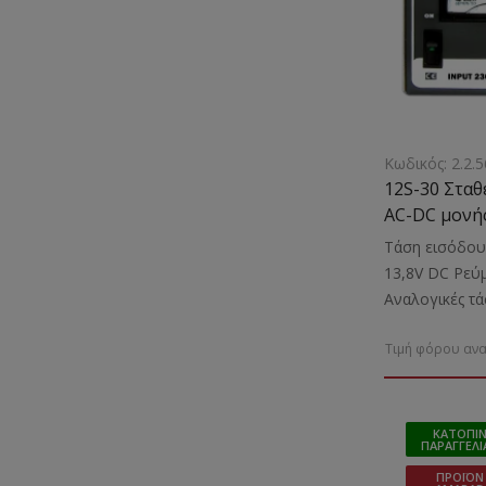
Κωδικός: 2.2.5
12S-30 Στα
AC-DC μονής
μετασχηματ
Τάση εισόδου
13,8V DC Ρεύμ
Αναλογικές τά
Κατάλληλο γι
Τιμή φόρου ανα
μικροσυσκευώ
Βάρος: 4,1 Kgr
ΚΑΤΌΠΙ
ΠΑΡΑΓΓΕΛΊ
ΠΡΟΪΌΝ