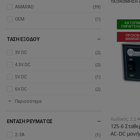
ΤΑΞΙΝΌΜΗΣΗ Α
(39)
AMARAD
(1)
OEM
ΚΑΤΌΠΙ
ΠΑΡΑΓΓΕΛΊ
ΠΡΟΪΌΝ
ΤΆΣΗ ΕΞΌΔΟΥ
AMARAD
(2)
3V DC
(2)
4.5V DC
(1)
5V DC
(2)
6V DC
Περισσότερα
Κωδικός: 2.2.4
ΈΝΤΑΣΗ ΡΕΎΜΑΤΟΣ
12S-6 Σταθ
AC-DC μονής
(1)
2-3A