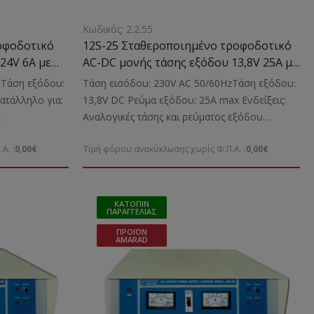
Κωδικός: 2.2.55
οφοδοτικό
12S-25 Σταθεροποιημένο τροφοδοτικό
24V 6A με
AC-DC μονής τάσης εξόδου 13,8V 25A με
μετασχηματιστή
zΤάση εξόδου:
Τάση εισόδου: 230V AC 50/60HzΤάση εξόδου:
ατάλληλο για:
13,8V DC Ρεύμα εξόδου: 25A max Ενδείξεις:
Αναλογικές τάσης και ρεύματος εξόδου
0x295x125mmΒάρος:
Κατάλληλο για: Την τροφοδοσία ηλεκτρονικών
Α. :
0,00€
Τιμή φόρου ανακύκλωσης χωρίς Φ.Π.Α. :
0,00€
μικροσυσκευών Διαστάσεις: 260x355x155 mm
Βάρος: 3,8 Kgr
ΚΑΤΌΠΙΝ
ΠΑΡΑΓΓΕΛΊΑΣ
ΠΡΟΪΌΝ
AMARAD