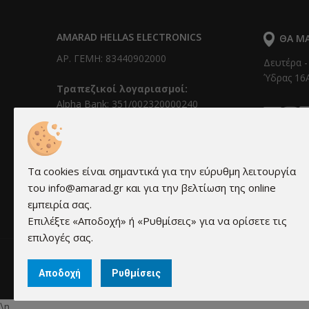
AMARAD HELLAS ELECTRONICS
ΘΑ ΜΑ
ΑΡ. ΓΕΜΗ: 83440902000
Δευτέρα -
Ύδρας 16Α
Τραπεζικοί λογαριασμοί:
Alpha Bank: 351/002320000240
IBAN: GR0201403510351002320000240
Εθνική Τράπεζα: 011 171 44055799
IBAN: GR30 0110 1710 0000 1714 4055
799
Τα cookies είναι σημαντικά για την εύρυθμη λειτουργία
Τράπεζα Πειραιώς: 6041-131781-580
του info@amarad.gr και για την βελτίωση της online
IBAN: GR69 0171 0410 0060 4113 1781
εμπειρία σας.
580
Επιλέξτε «Αποδοχή» ή «Ρυθμίσεις» για να ορίσετε τις
επιλογές σας.
Αποδοχή
Ρυθμίσεις
\n