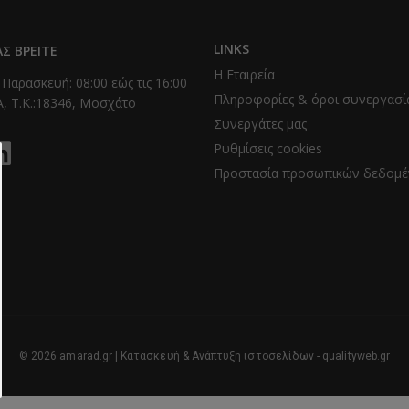
LINKS
Σ ΒΡΕΊΤΕ
Η Εταιρεία
 Παρασκευή: 08:00 εώς τις 16:00
Πληροφορίες & όροι συνεργασί
, T.K.:18346, Μοσχάτο
Συνεργάτες μας
Ρυθμίσεις cookies
Προστασία προσωπικών δεδομ
© 2026 amarad.gr | Κατασκευή & Ανάπτυξη ιστοσελίδων - qualityweb.gr