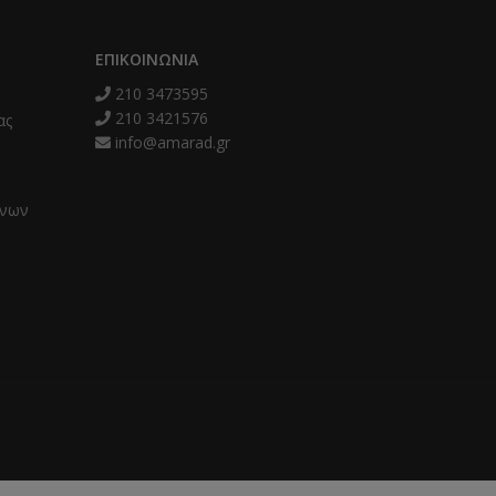
ΕΠΙΚΟΙΝΩΝΊΑ
210 3473595
210 3421576
ας
info@amarad.gr
ένων