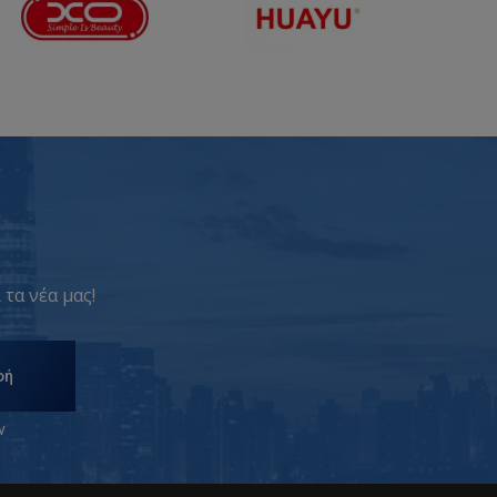
 τα νέα μας!
φή
ν