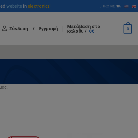
ted
website
in
electronics!
ΕΠΙΚΟΙΝΩΝΊΑ
Μετάβαση στο
Σύνδεση
/
Εγγραφή
0
καλάθι
0€
μας.