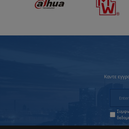
Καντε εγγρα
Συμφω
δεδομ