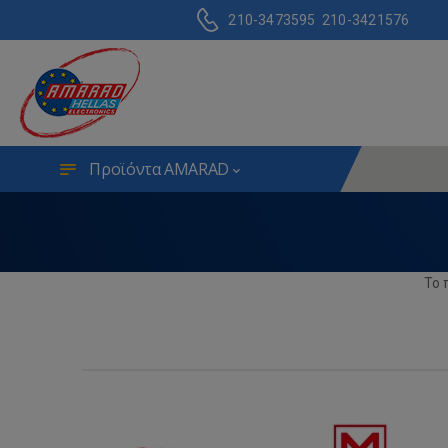
210-3473595
210-3421576
Προϊόντα AMARAD
Το 