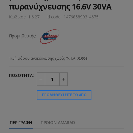
πυρανύχνευσης 16.6V 30VA
Κωδικός:
1.6.27
Id code:
1476858993_4675
Προμηθευτής:
Τιμή φόρου ανακύκλωσης χωρίς Φ.Π.Α. :
0,00€
ΠΟΣΌΤΗΤΑ:
ΠΡΟΜΗΘΕΥΤΕΊΤΕ ΤΟ ΑΠΌ
ΠΕΡΙΓΡΑΦΉ
ΠΡΟΪΌΝ AMARAD