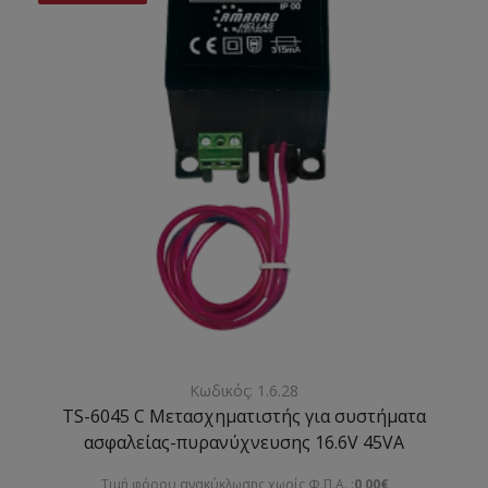
Κωδικός: 1.6.28
TS-6045 C Μετασχηματιστής για συστήματα
ασφαλείας-πυρανύχνευσης 16.6V 45VA
Τιμή φόρου ανακύκλωσης χωρίς Φ.Π.Α. :
0,00€