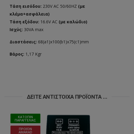
Τάση εισόδου:
230V AC 50/60HZ
(με
κλέμα+ασφάλεια)
Τάση εξόδου:
16.6V AC
(με καλώδιο)
Ισχύς:
30VA max
Διαστάσεις:
68(a1)x100(b1)x75(c1)mm
Βάρος:
1,17 Kgr
ΔΕΊΤΕ ΑΝΤΊΣΤΟΙΧΑ ΠΡΟΪΌΝΤΑ ...
ΚΑΤΌΠΙΝ
ΠΑΡΑΓΓΕΛΊΑΣ
ΠΡΟΪΌΝ
AMARAD