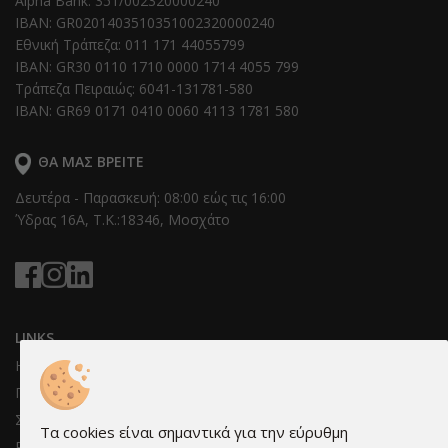
Alpha Bank: 351/002320000240
IBAN: GR0201403510351002320000240
Εθνική Τράπεζα: 011 171 44055799
IBAN: GR30 0110 1710 0000 1714 4055 799
Τράπεζα Πειραιώς: 6041-131781-580
IBAN: GR69 0171 0410 0060 4113 1781 580
ΘΑ ΜΑΣ ΒΡΕΊΤΕ
Δευτέρα - Παρασκευή: 08:00 εώς τις 16:00
Ύδρας 16Α, T.K.:18346, Μοσχάτο
LINKS
Η Εταιρεία
Πληροφορίες & όροι συνεργασίας
Συνεργάτες μας
Τα cookies είναι σημαντικά για την εύρυθμη
Ρυθμίσεις cookies