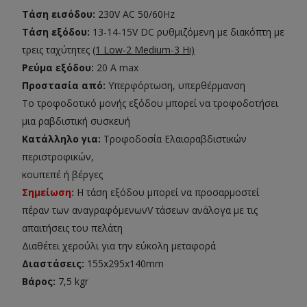
Τάση εισόδου:
230V AC 50/60Hz
Τάση εξόδου:
13-14-15V DC ρυθμιζόμενη με διακόπτη με
τρεις ταχύτητες
(1 Low-2 Medium-3 Hi)
Ρεύμα εξόδου:
20 A max
Προστασία από:
Υπερφόρτωση, υπερθέρμανση
Το τροφοδοτικό μονής εξόδου μπορεί να τροφοδοτήσει
μια ραβδιστική συσκευή
Κατάλληλο για:
Τροφοδοσία Ελαιοραβδιστικών
περιστροφικών,
κουπεπέ ή βέργες
Σημείωση:
Η τάση εξόδου μπορεί να προσαρμοστεί
πέραν των αναγραφόμενωνV τάσεων ανάλογα με τις
απαιτήσεις του πελάτη
Διαθέτει χερούλι για την εύκολη μεταφορά
Διαστάσεις:
155x295x140mm
Βάρος:
7,5 kgr