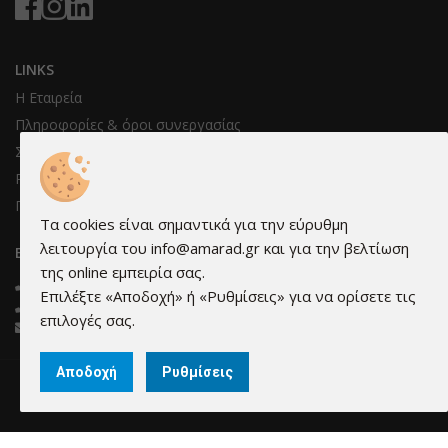
LINKS
Η Εταιρεία
Πληροφορίες & όροι συνεργασίας
Συνεργάτες μας
Ρυθμίσεις cookies
Προστασία προσωπικών δεδομένων
Τα cookies είναι σημαντικά για την εύρυθμη
λειτουργία του info@amarad.gr και για την βελτίωση
ΕΠΙΚΟΙΝΩΝΊΑ
της online εμπειρία σας.
210 3473595
Επιλέξτε «Αποδοχή» ή «Ρυθμίσεις» για να ορίσετε τις
210 3421576
επιλογές σας.
info@amarad.gr
Αποδοχή
Ρυθμίσεις
© 2026 amarad.gr | Κατασκευή & Ανάπτυξη ιστοσελίδων - qualityweb.gr