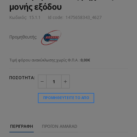
μονής εξόδου
Κωδικός:
15.1.1
Id code:
1475658343_4627
Προμηθευτής:
Τιμή φόρου ανακύκλωσης χωρίς Φ.Π.Α. :
0,00€
ΠΟΣΌΤΗΤΑ:
ΠΡΟΜΗΘΕΥΤΕΊΤΕ ΤΟ ΑΠΌ
ΠΕΡΙΓΡΑΦΉ
ΠΡΟΪΌΝ AMARAD