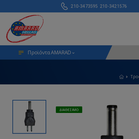
210-3473595
210-3421576
Προϊόντα AMARAD
Τρο
ΔΙΑΘΈΣΙΜΟ