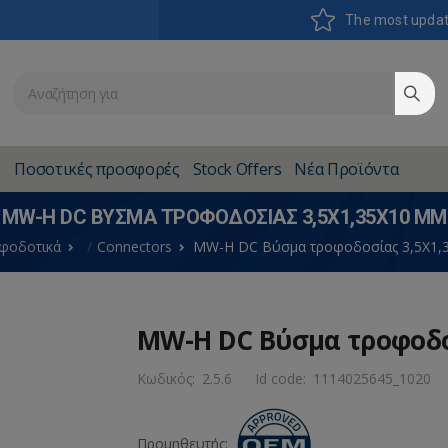
The most upda
Ποσοτικές προσφορές
Stock Offers
Νέα Προϊόντα
MW-H DC ΒΎΣΜΑ ΤΡΟΦΟΔΟΣΊΑΣ 3,5X1,35X10 MM
φοδοτικά
Connectors
MW-H DC Βύσμα τροφοδοσίας 3,5X1,
MW-H DC Βύσμα τροφοδο
Κωδικός:
2.5.6
Id code:
1114025645_1020
Προμηθευτής: