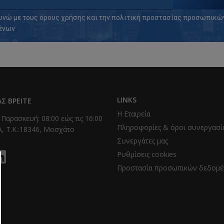
νώ με τους
όρους χρήσης
και την
πολιτική προστασίας προσωπικώ
ένων
LINKS
Σ ΒΡΕΊΤΕ
Η Εταιρεία
 Παρασκευή: 08:00 εώς τις 16:00
Πληροφορίες & όροι συνεργασί
, T.K.:18346, Μοσχάτο
Συνεργάτες μας
Ρυθμίσεις cookies
Προστασία προσωπικών δεδομ