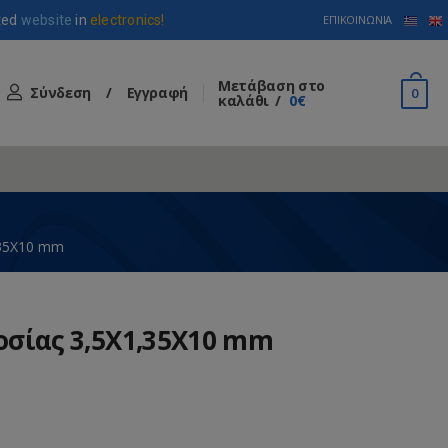
ted
website
in
electronics!
ΕΠΙΚΟΙΝΩΝΊΑ
Μετάβαση στο
Σύνδεση
/
Εγγραφή
0
καλάθι
0€
35X10 mm
σίας 3,5X1,35X10 mm