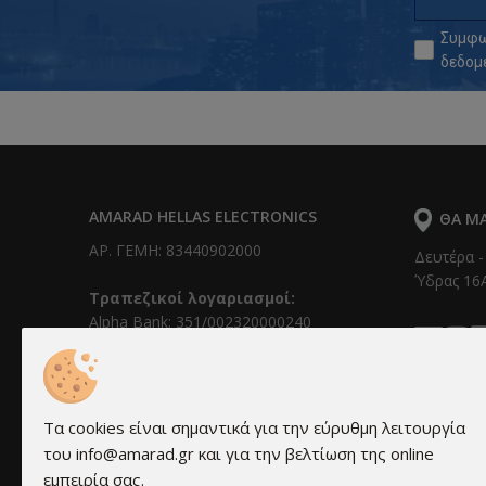
Συμφω
δεδομ
AMARAD HELLAS ELECTRONICS
ΘΑ ΜΑ
ΑΡ. ΓΕΜΗ: 83440902000
Δευτέρα -
Ύδρας 16Α
Τραπεζικοί λογαριασμοί:
Alpha Bank: 351/002320000240
IBAN: GR0201403510351002320000240
Εθνική Τράπεζα: 011 171 44055799
IBAN: GR30 0110 1710 0000 1714 4055
799
Τα cookies είναι σημαντικά για την εύρυθμη λειτουργία
Τράπεζα Πειραιώς: 6041-131781-580
του info@amarad.gr και για την βελτίωση της online
IBAN: GR69 0171 0410 0060 4113 1781
εμπειρία σας.