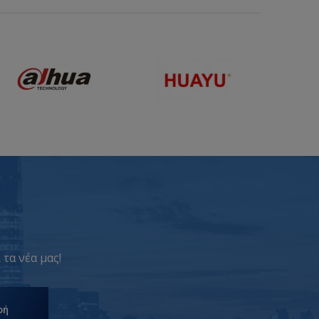
 τα νέα μας!
φή