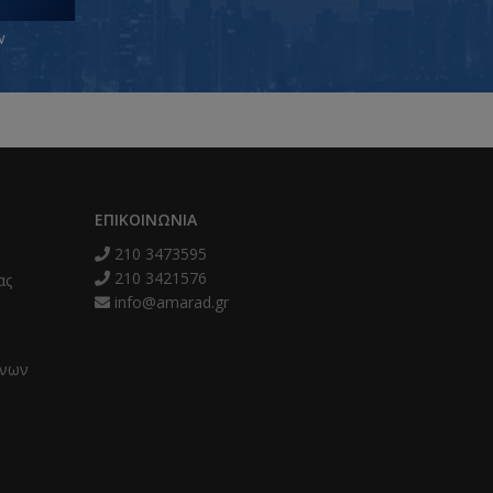
ν
ΕΠΙΚΟΙΝΩΝΊΑ
210 3473595
210 3421576
ας
info@amarad.gr
ένων