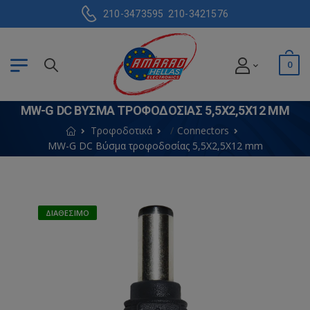
210-3473595
210-3421576
0
MW-G DC ΒΎΣΜΑ ΤΡΟΦΟΔΟΣΊΑΣ 5,5X2,5X12 MM
Τροφοδοτικά
Connectors
MW-G DC Βύσμα τροφοδοσίας 5,5X2,5X12 mm
ΔΙΑΘΈΣΙΜΟ