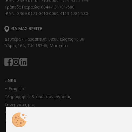
IBAN: GR30 0110 1710 0000 1714 4055 799
Τράπεζα Πειραιώς: 6041-131781-580
IBAN: GR69 0171 0410 0060 4113 1781 580
ΘΑ ΜΑΣ ΒΡΕΊΤΕ
Δευτέρα - Παρασκευή: 08:00 εώς τις 16:00
Ύδρας 16Α, T.K.:18346, Μοσχάτο
LINKS
Η Εταιρεία
Πληροφορίες & όροι συνεργασίας
Συνεργάτες μας
Ρυθμίσεις cookies
Προστασία προσωπικών δεδομένων