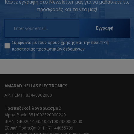
Καντε εγγραφη στο Newsletter μας για να μαθαίνετε τις
προσφορές και τα νέα μας!
Εγγραφή
Συμφωνώ με τους
όρους χρήσης
και την
πολιτική
προστασίας προσωπικών δεδομένων
AMARAD HELLAS ELECTRONICS
ΑΡ. ΓΕΜΗ: 83440902000
Τραπεζικοί λογαριασμοί:
Alpha Bank: 351/002320000240
IBAN: GR0201403510351002320000240
Εθνική Τράπεζα: 011 171 44055799