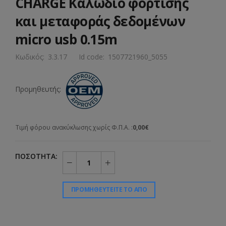
CHARGE Καλώδιο φόρτισης
και μεταφοράς δεδομένων
micro usb 0.15m
Κωδικός:
3.3.17
Id code:
1507721960_5055
Προμηθευτής:
Τιμή φόρου ανακύκλωσης χωρίς Φ.Π.Α. :
0,00€
ΠΟΣΌΤΗΤΑ:
ΠΡΟΜΗΘΕΥΤΕΊΤΕ ΤΟ ΑΠΌ