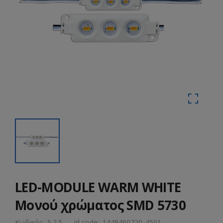
LED-MODULE WARM WHITE
Μονού χρώματος SMD 5730
Κωδικός:
5.2.5
Id code:
1448460720_4501