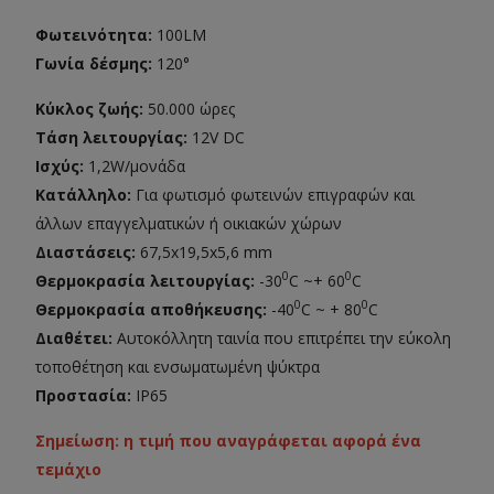
Φωτεινότητα:
100LM
Γωνία δέσμης:
120°
Κύκλος ζωής:
50.000 ώρες
Τάση λειτουργίας:
12V DC
Ισχύς:
1,2W/μονάδα
Κατάλληλο:
Για φωτισμό φωτεινών επιγραφών και
άλλων επαγγελματικών ή οικιακών χώρων
Διαστάσεις:
67,5x19,5x5,6 mm
0
0
Θερμοκρασία λειτουργίας:
-30
C ~+ 60
C
0
0
Θερμοκρασία αποθήκευσης:
-40
C ~ + 80
C
Διαθέτει:
Αυτοκόλλητη ταινία που επιτρέπει την εύκολη
τοποθέτηση και ενσωματωμένη ψύκτρα
Προστασία:
IP65
Σημείωση: η τιμή που αναγράφεται αφορά ένα
τεμάχιο