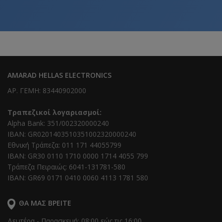
AMARAD HELLAS ELECTRONICS
ΑΡ. ΓΕΜΗ: 83440902000
Τραπεζικοί λογαριασμοί:
Alpha Bank: 351/002320000240
IBAN: GR0201403510351002320000240
Εθνική Τράπεζα: 011 171 44055799
IBAN: GR30 0110 1710 0000 1714 4055 799
Τράπεζα Πειραιώς: 6041-131781-580
IBAN: GR69 0171 0410 0060 4113 1781 580
ΘΑ ΜΑΣ ΒΡΕΊΤΕ
Δευτέρα - Παρασκευή: 08:00 εώς τις 16:00