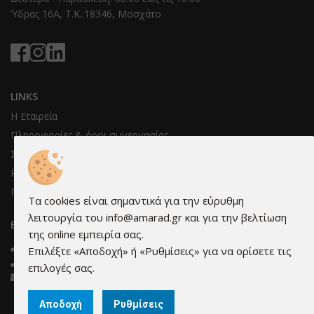
Ύδρας 16Α, T.K.:18346, Μοσχάτο
LINKS
Η Εταιρεία
Πληροφορίες & όροι συνεργασίας
Συνεργάτες μας
Ρυθμίσεις cookies
Προστασία προσωπικών δεδομένων
Τα cookies είναι σημαντικά για την εύρυθμη
λειτουργία του info@amarad.gr και για την βελτίωση
ΕΠΙΚΟΙΝΩΝΊΑ
της online εμπειρία σας.
210 3473595
Επιλέξτε «Αποδοχή» ή «Ρυθμίσεις» για να ορίσετε τις
210 3421576
επιλογές σας.
info@amarad.gr
Αποδοχή
Ρυθμίσεις