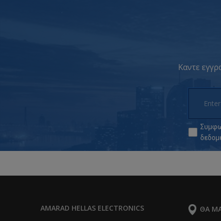
Καντε εγγρα
Συμφω
δεδομ
AMARAD HELLAS ELECTRONICS
ΘΑ ΜΑ