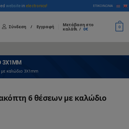
ted
website
in
electronics!
ΕΠΙΚΟΙΝΩΝΊΑ
Μετάβαση στο
Σύνδεση
/
Εγγραφή
0
καλάθι
0€
Ο 3Χ1MM
ν με καλώδιο 3Χ1mm
ιακόπτη 6 θέσεων με καλώδιο