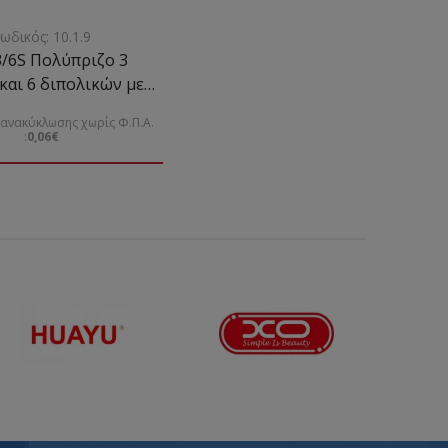
ωδικός: 10.1.9
/6S Πολύπριζο 3
και 6 διπολικών με
η με καλώδιο 3Χ1mm
ανακύκλωσης χωρίς Φ.Π.Α.
:
0,06€