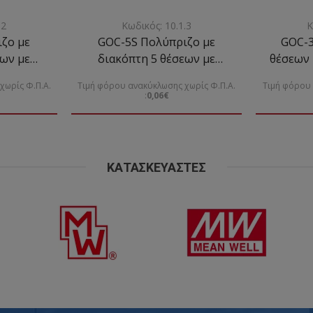
.2
Κωδικός: 10.1.3
Κ
ζο με
GOC-5S Πολύπριζο με
GOC-3
εων με
διακόπτη 5 θέσεων με
θέσεων 
 3Χ1mm
καλώδιο 3Χ1mm
διακόπτ
χωρίς Φ.Π.Α.
Τιμή φόρου ανακύκλωσης χωρίς Φ.Π.Α.
Τιμή φόρου 
:
0,06€
ΚΑΤΑΣΚΕΥΑΣΤΈΣ