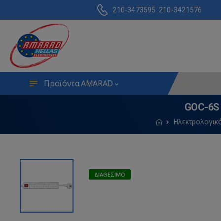
210-3473595
210-3421576
Προϊόντα AMARAD
GOC-6S
Ηλεκτρολογικό
ΔΙΑΘΈΣΙΜΟ