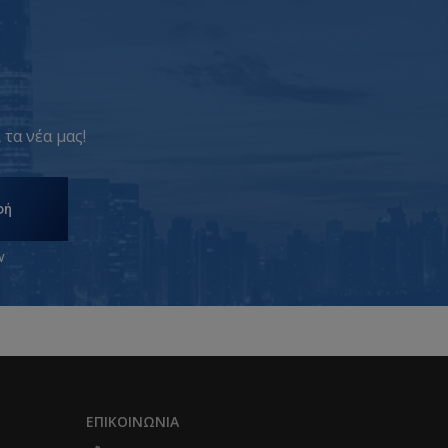
 τα νέα μας!
φή
ν
ΕΠΙΚΟΙΝΩΝΊΑ