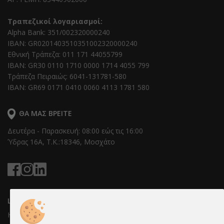
Τραπεζικοί λογαριασμοί:
Alpha Bank: 351/002320000240
IBAN: GR0201403510351002320000240
Εθνική Τράπεζα: 011 171 44055799
IBAN: GR30 0110 1710 0000 1714 4055 799
Τράπεζα Πειραιώς: 6041-131781-580
IBAN: GR69 0171 0410 0060 4113 1781 580
ΘΑ ΜΑΣ ΒΡΕΊΤΕ
Δευτέρα - Παρασκευή: 08:00 εώς τις 16:00
Ύδρας 16Α, T.K.:18346, Μοσχάτο
LINKS
Η Εταιρεία