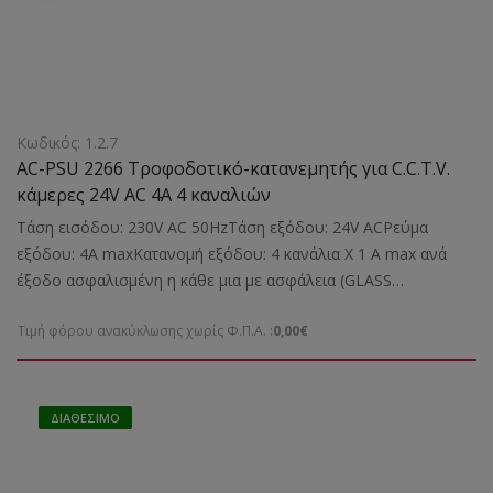
Κωδικός: 1.2.7
AC-PSU 2266 Τροφοδοτικό-κατανεμητής για C.C.T.V.
κάμερες 24V AC 4A 4 καναλιών
Τάση εισόδου: 230V AC 50HzΤάση εξόδου: 24V ACΡεύμα
εξόδου: 4Α maxΚατανομή εξόδου: 4 κανάλια Χ 1 A max ανά
έξοδο ασφαλισμένη η κάθε μια με ασφάλεια (GLASS
FUSE).Προστασία από: Bραχυκύκλωμα, υπερφόρτωση,
Τιμή φόρου ανακύκλωσης χωρίς Φ.Π.Α. :
0,00€
υπέρτασηΕνδείξεις: Λειτουργιών με LEDΚατάλληλο για: Την
τροφοδοσία καμερών PTZ, IR illuminators, VDR κ.αΔιαστάσεις:
250Χ150Χ90 mmΒάρος: 3,06 kgr
ΔΙΑΘΈΣΙΜΟ