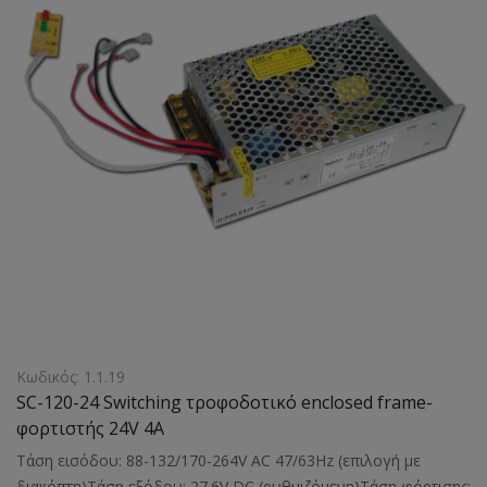
Κωδικός: 1.1.19
SC-120-24 Switching τροφοδοτικό enclosed frame-
φορτιστής 24V 4Α
Τάση εισόδου: 88-132/170-264V AC 47/63Hz (επιλογή με
διακόπτη)Τάση εξόδου: 27.6V DC (ρυθμιζόμενη)Τάση φόρτισης: