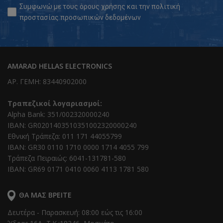
Συμφωνώ με τους
όρους χρήσης
και την
πολιτική
προστασίας προσωπικών δεδομένων
AMARAD HELLAS ELECTRONICS
ΑΡ. ΓΕΜΗ: 83440902000
Τραπεζικοί λογαριασμοί:
Alpha Bank: 351/002320000240
IBAN: GR0201403510351002320000240
Εθνική Τράπεζα: 011 171 44055799
IBAN: GR30 0110 1710 0000 1714 4055 799
Τράπεζα Πειραιώς: 6041-131781-580
IBAN: GR69 0171 0410 0060 4113 1781 580
ΘΑ ΜΑΣ ΒΡΕΊΤΕ
Δευτέρα - Παρασκευή: 08:00 εώς τις 16:00