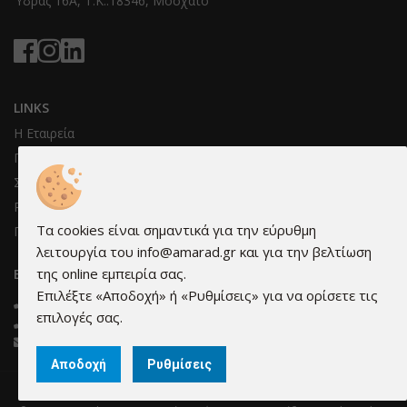
Ύδρας 16Α, T.K.:18346, Μοσχάτο
LINKS
Η Εταιρεία
Πληροφορίες & όροι συνεργασίας
Συνεργάτες μας
Ρυθμίσεις cookies
Τα cookies είναι σημαντικά για την εύρυθμη
Προστασία προσωπικών δεδομένων
λειτουργία του info@amarad.gr και για την βελτίωση
της online εμπειρία σας.
ΕΠΙΚΟΙΝΩΝΊΑ
Επιλέξτε «Αποδοχή» ή «Ρυθμίσεις» για να ορίσετε τις
210 3473595
επιλογές σας.
210 3421576
info@amarad.gr
Αποδοχή
Ρυθμίσεις