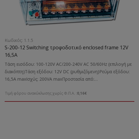
Κωδικός: 1.1.5
S-200-12 Switching τροφοδοτικό enclosed frame 12V
16,5A
Τάση εισόδου: 100-120V AC/200-240V AC 50/60Hz (επιλογή με
διακόπτη)Τάση εξόδου: 12V DC (ρυθμιζόμενη)Ρεύμα εξόδου:
16,5A maxΙσχύς: 200VA maxΠροστασία από:
Bραχυκύκλωμα,υπερφόρτωσηΚατάλληλο για: Την τροφοδοσία
Τιμή φόρου ανακύκλωσης χωρίς Φ.Π.Α. :
0,16€
καμερών και άλλων ηλεκτρονικών συσκευώνΔιαστάσεις:
200X110X50 mmΒάρος: 0,9 kgr