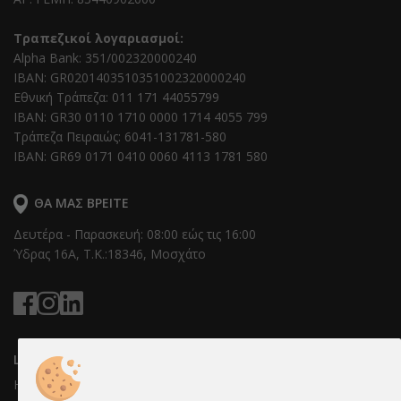
Τραπεζικοί λογαριασμοί:
Alpha Bank: 351/002320000240
IBAN: GR0201403510351002320000240
Εθνική Τράπεζα: 011 171 44055799
IBAN: GR30 0110 1710 0000 1714 4055 799
Τράπεζα Πειραιώς: 6041-131781-580
IBAN: GR69 0171 0410 0060 4113 1781 580
ΘΑ ΜΑΣ ΒΡΕΊΤΕ
Δευτέρα - Παρασκευή: 08:00 εώς τις 16:00
Ύδρας 16Α, T.K.:18346, Μοσχάτο
LINKS
Η Εταιρεία