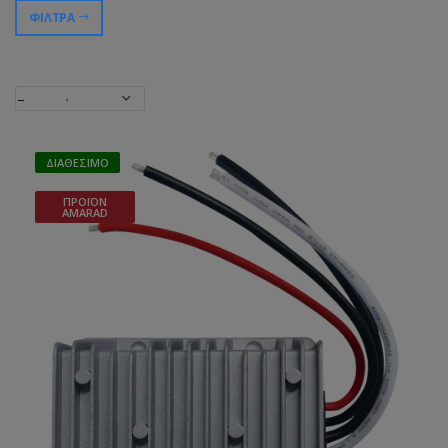
ΦΊΛΤΡΑ
ΔΙΑΘΈΣΙΜΟ
ΠΡΟΪΌΝ
AMARAD