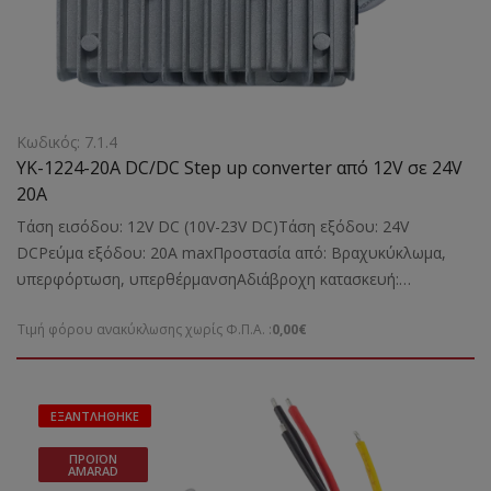
Κωδικός: 7.1.4
YK-1224-20A DC/DC Step up converter από 12V σε 24V
20A
Τάση εισόδου: 12V DC (10V-23V DC)Τάση εξόδου: 24V
DCΡεύμα εξόδου: 20Α maxΠροστασία από: Βραχυκύκλωμα,
υπερφόρτωση, υπερθέρμανσηΑδιάβροχη κατασκευή:
IP68Κατάλληλο για: Την τροφοδοσία ηλεκτρονικών συσκευών
Τιμή φόρου ανακύκλωσης χωρίς Φ.Π.Α. :
0,00€
από τάση 12V DC σε τάση 24V DC μέγιστου ρεύμ΅ατος
λειτουργίας 20ΑΔιαστάσεις: 100χ80χ39 mmΒάρος: 0,50 Kgr
ΕΞΑΝΤΛΉΘΗΚΕ
ΠΡΟΪΌΝ
AMARAD