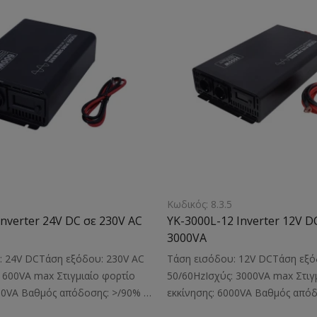
Κατάλληλο: Για την τροφοδοσία
οθόνηΚατάλληλο: Για την τροφ
ογιστών, τηλεοράσεων, fax,
φορητών υπολογιστών, τηλεορά
λαμπών, και άλλων ηλεκτρικών
ραδιοφώνων, λαμπών, και άλλω
 τάση 24V DC σε τάση 230V ΑC
συσκευών από τάση 24V DC σε 
ίου λειτουργίας
μέγιστου φορτίου λειτουργίας
σεις: 400x242x88mmΒάρος:
2000VAΔιαστάσεις: 360x173x76
η: Για την πλήρη απόδοση της
Σημείωση: Για την πλήρη απόδο
 του inverterYK-3000L-24
2000VA του inverterYK-2000L-24
ήση ?παταρίας ?εγαλύτερη από
χρήση ?παταρίας ?εγαλύτερη απ
Κωδικός: 8.3.5
Inverter 24V DC σε 230V AC
YK-3000L-12 Inverter 12V D
3000VA
: 24V DCΤάση εξόδου: 230V AC
Τάση εισόδου: 12V DCΤάση εξό
 600VA max Στιγμιαίο φορτίο
50/60HzΙσχύς: 3000VA max Στιγ
200VA Βαθμός απόδοσης: >/90%
εκκίνησης: 6000VA Βαθμός από
 Πλήρες ημίτονοΠρίζες εξόδου:
Κυματομορφή: Πλήρες ημίτονοΠ