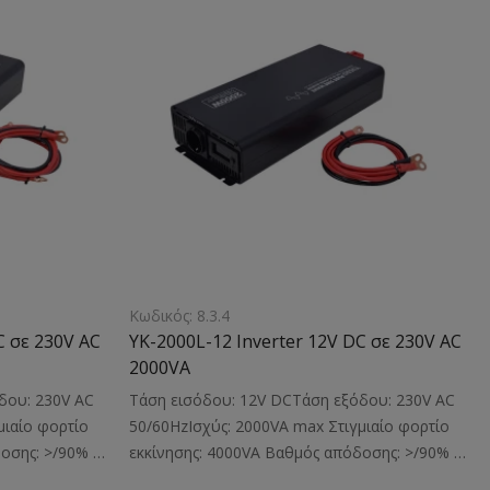
οδοσία
οθόνηΚατάλληλο: Για την τροφοδοσία
σεων, fax,
φορητών υπολογιστών, τηλεοράσεων, fax,
ν ηλεκτρικών
ραδιοφώνων, λαμπών, και άλλων ηλεκτρικών
τάση 230V ΑC
συσκευών από τάση 24V DC σε τάση 230V ΑC
μέγιστου φορτίου λειτουργίας
mmΒάρος: 4kg
1000VAΔιαστάσεις: 310x173x76mmΒάρος: 3kg
ση της ισχύος
Σημείωση: Για την πλήρη απόδοση της ισχύος
 απαιτείται
1000VA του inverterYK-1000L-24 απαιτείται
ό 83Ah
χρήση ?παταρίας ?εγαλύτερη από 41Ah
Κωδικός: 8.3.4
C σε 230V AC
YK-2000L-12 Inverter 12V DC σε 230V AC
2000VA
δου: 230V AC
Τάση εισόδου: 12V DCΤάση εξόδου: 230V AC
μιαίο φορτίο
50/60HzΙσχύς: 2000VA max Στιγμιαίο φορτίο
δοσης: >/90%
εκκίνησης: 4000VA Βαθμός απόδοσης: >/90%
ρίζες εξόδου:
Κυματομορφή: Πλήρες ημίτονοΠρίζες εξόδου: