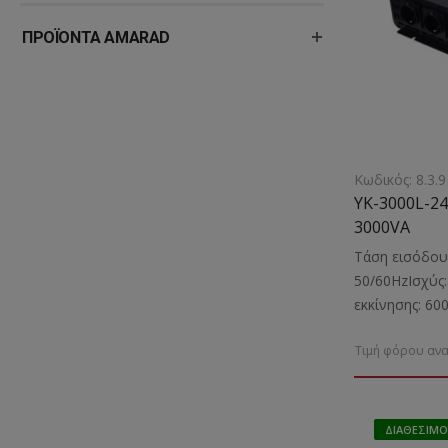
ΠΡΟΪΌΝΤΑ AMARAD
Κωδικός: 8.3.9
YK-3000L-24
3000VA
Τάση εισόδου
50/60HzΙσχύς:
εκκίνησης: 6
Κυματομορφή:
Τιμή φόρου ανα
2 πρίζες σού
βραχυκύκλωμ
υπερθέρμανση
ανεμιστήραΕνδ
ΔΙΑΘΈΣΙΜΟ