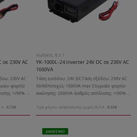
Κωδικός: 8.3.7
C σε 230V AC
YK-1000L-24 Inverter 24V DC σε 230V AC
1000VA
δου: 230V AC
Τάση εισόδου: 24V DCΤάση εξόδου: 230V AC
μιαίο φορτίο
50/60HzΙσχύς: 1000VA max Στιγμιαίο φορτίο
δοσης: >/90%
εκκίνησης: 2000VA Βαθμός απόδοσης: >/90%
ρίζες εξόδου:
Κυματομορφή:Πλήρες ημίτονοΠρίζες εξόδου: 1
Α. :
0,73€
Τιμή φόρου ανακύκλωσης χωρίς Φ.Π.Α. :
0,55€
βραχυκύκλωμα,
πρίζα σούκουΠροστασία: Από βραχυκύκλωμα,
αθέτει:
υπερφόρτωση, υπερθέρμανσηΔιαθέτει:
Ενδείξεις:
Δυνατότητα ψύξης με ανεμιστήραΕνδείξεις:
Λειτουργιών ψηφιακές με LCD
ΔΙΑΘΈΣΙΜΟ