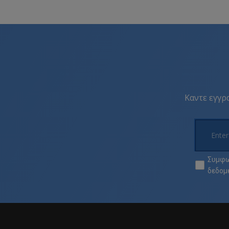
Καντε εγγρα
Συμφω
δεδομ