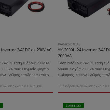
Κωδικός: 8.3.8
 Inverter 24V DC σε 230V AC
YK-2000L-24 Inverter 24V D
2000VA
: 24V DCΤάση εξόδου: 230V AC
Τάση εισόδου: 24V DCΤάση εξό
 3000VA max Στιγμιαίο φορτίο
50/60HzΙσχύς: 2000VA max Στιγ
000VA Βαθμός απόδοσης: >/90%
εκκίνησης: 4000VA Βαθμός από
 Πλήρες ημίτονοΠρίζες εξόδου:
Κυματομορφή: Πλήρες ημίτονοΠ
κύκλωσης χωρίς Φ.Π.Α. :
1,41€
Τιμή φόρου ανακύκλωσης χωρίς Φ.Π.
κοΠροστασία: Από
1 πρίζα σούκοΠροστασία: Από 
α, υπερφόρτωση,
υπερφόρτωση, υπερθέρμανσηΔι
Διαθέτει: Δυνατότητα ψύξης με
Δυνατότητα ψύξης με ανεμιστήρα
είξεις: Λειτουργιών ψηφιακές
Λειτουργιών ψηφιακές με LCD
ΔΙΑΘΈΣΙΜΟ