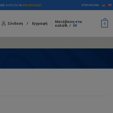
ted
website
in
electronics!
ΕΠΙΚΟΙΝΩΝΊΑ
Μετάβαση στο
Σύνδεση
/
Εγγραφή
0
καλάθι
0€