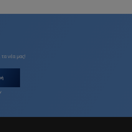
 τα νέα μας!
φή
ν