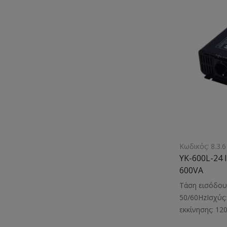
με LCD οθόνη
φορητών υπολ
ραδιοφώνων, 
συσκευών από
μέγιστου φορτ
3000VAΔιαστά
7.5kg Σημείωσ
ισχύος 3000VA
απαιτείται χρ
125Ah
Κωδικός: 8.3.6
YK-600L-24 
600VA
Τάση εισόδου
50/60HzΙσχύς:
εκκίνησης: 1
Κυματομορφή: