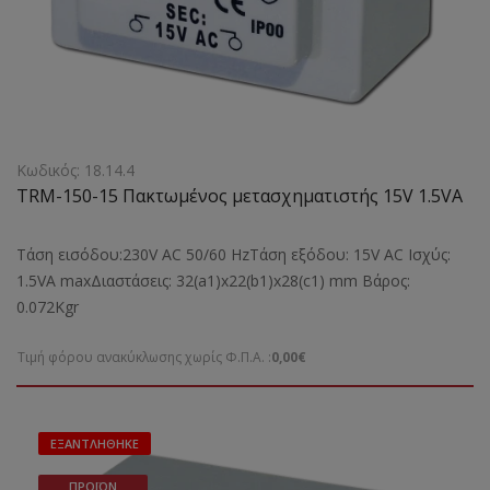
Κωδικός: 18.14.4
TRM-150-15 Πακτωμένος μετασχηματιστής 15V 1.5VA
Τάση εισόδου:230V AC 50/60 HzΤάση εξόδου: 15V AC Ισχύς:
1.5VA maxΔιαστάσεις: 32(a1)x22(b1)x28(c1) mm Bάρος:
0.072Kgr
Τιμή φόρου ανακύκλωσης χωρίς Φ.Π.Α. :
0,00€
ΕΞΑΝΤΛΉΘΗΚΕ
ΠΡΟΪΌΝ