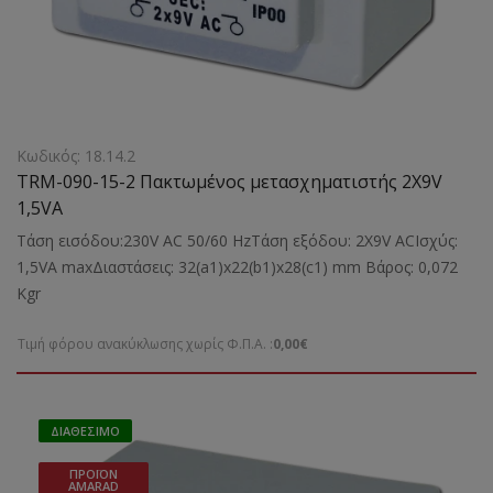
Κωδικός: 18.14.2
TRM-090-15-2 Πακτωμένος μετασχηματιστής 2X9V
1,5VA
Τάση εισόδου:230V AC 50/60 HzΤάση εξόδου: 2X9V ACΙσχύς:
1,5VA maxΔιαστάσεις: 32(a1)x22(b1)x28(c1) mm Bάρος: 0,072
Kgr
Τιμή φόρου ανακύκλωσης χωρίς Φ.Π.Α. :
0,00€
ΔΙΑΘΈΣΙΜΟ
ΠΡΟΪΌΝ
AMARAD