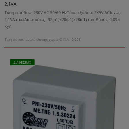
2,1VA
Τάση εισόδου: 230V AC 50/60 HzΤάση εξόδου: 2X9V ACΙσχύς:
2,1VA maxΔιαστάσεις: 32(a1)x28(b1)x28(c1) mmBάρος: 0,095
Kgr
Τιμή φόρου ανακύκλωσης χωρίς Φ.Π.Α. :
0,00€
ΔΙΑΘΈΣΙΜΟ