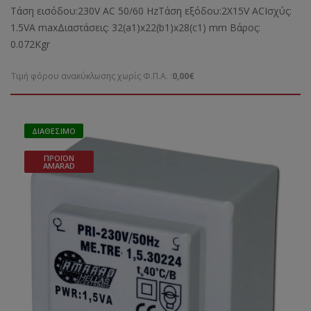
Τάση εισόδου:230V AC 50/60 HzΤάση εξόδου:2X15V ACΙσχύς:
1.5VA maxΔιαστάσεις: 32(a1)x22(b1)x28(c1) mm Bάρος:
0.072Kgr
Τιμή φόρου ανακύκλωσης χωρίς Φ.Π.Α. :
0,00€
ΔΙΑΘΈΣΙΜΟ
ΠΡΟΪΌΝ
AMARAD