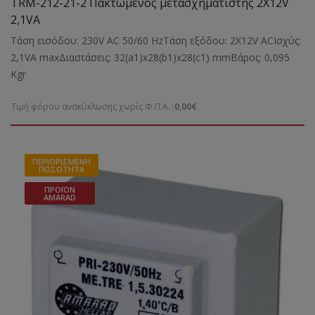
TRM-212-21-2 Πακτωμένος μετασχηματιστής 2X12V
2,1VA
Τάση εισόδου: 230V AC 50/60 HzΤάση εξόδου: 2X12V ACΙσχύς:
2,1VA maxΔιαστάσεις: 32(a1)x28(b1)x28(c1) mmBάρος: 0,095
Kgr
Τιμή φόρου ανακύκλωσης χωρίς Φ.Π.Α. :
0,00€
ΠΕΡΙΟΡΙΣΜΈΝΗ
ΠΟΣΌΤΗΤΑ
ΠΡΟΪΌΝ
AMARAD