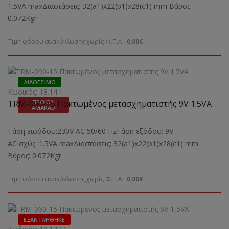
1.5VA maxΔιαστάσεις: 32(a1)x22(b1)x28(c1) mm Bάρος:
0.072Kgr
Τιμή φόρου ανακύκλωσης χωρίς Φ.Π.Α. :
0,00€
ΔΙΑΘΈΣΙΜΟ
Κωδικός: 18.14.1
TRM-090-15 Πακτωμένος μετασχηματιστής 9V 1.5VA
ΠΡΟΪΌΝ
AMARAD
Τάση εισόδου:230V AC 50/60 HzΤάση εξόδου: 9V
ACΙσχύς: 1.5VA maxΔιαστάσεις: 32(a1)x22(b1)x28(c1) mm
Bάρος: 0.072Kgr
Τιμή φόρου ανακύκλωσης χωρίς Φ.Π.Α. :
0,00€
ΕΞΑΝΤΛΉΘΗΚΕ