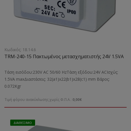
Κωδικός: 18.14.6
TRM-240-15 Πακτωμένος μετασχηματιστής 24V 1.5VA
Τάση εισόδου:230V AC 50/60 HzΤάση εξόδου:24V ACΙσχύς:
1.5VA maxΔιαστάσεις: 32(a1)x22(b1)x28(c1) mm Bάρος:
0.072Kgr
Τιμή φόρου ανακύκλωσης χωρίς Φ.Π.Α. :
0,00€
ΔΙΑΘΈΣΙΜΟ