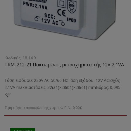
Κωδικός: 18.14.9
TRM-212-21 Πακτωμένος μετασχηματιστής 12V 2,1VA
Τάση εισόδου: 230V AC 50/60 HzΤάση εξόδου: 12V ACΙσχύς:
2,1VA maxΔιαστάσεις: 32(a1)x28(b1)x28(c1) mmBάρος: 0,095
Kgr
Τιμή φόρου ανακύκλωσης χωρίς Φ.Π.Α. :
0,00€
ΔΙΑΘΈΣΙΜΟ