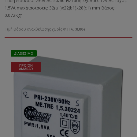
Τάση εισόδου: 230V AC 50/60 HzΤάση εξόδου: 12V AC Ισχύς:
1.5VA maxΔιαστάσεις: 32(a1)x22(b1)x28(c1) mm Bάρος:
0.072Kgr
Τιμή φόρου ανακύκλωσης χωρίς Φ.Π.Α. :
0,00€
ΔΙΑΘΈΣΙΜΟ
ΠΡΟΪΌΝ
AMARAD