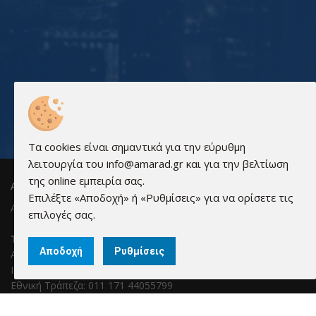
Τα cookies είναι σημαντικά για την εύρυθμη
λειτουργία του info@amarad.gr και για την βελτίωση
της online εμπειρία σας.
AMARAD HELLAS ELECTRONICS
Επιλέξτε «Αποδοχή» ή «Ρυθμίσεις» για να ορίσετε τις
ΑΡ. ΓΕΜΗ: 83440902000
επιλογές σας.
Τραπεζικοί λογαριασμοί:
Αποδοχή
Ρυθμίσεις
Alpha Bank: 351/002320000240
IBAN: GR0201403510351002320000240
Εθνική Τράπεζα: 011 171 44055799
IBAN: GR30 0110 1710 0000 1714 4055 799