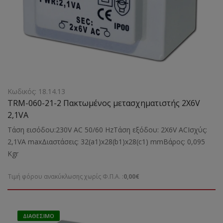
Κωδικός: 18.14.13
TRM-060-21-2 Πακτωμένος μετασχηματιστής 2X6V
2,1VA
Τάση εισόδου:230V AC 50/60 HzΤάση εξόδου: 2X6V ACΙσχύς:
2,1VA maxΔιαστάσεις: 32(a1)x28(b1)x28(c1) mmBάρος: 0,095
Kgr
Τιμή φόρου ανακύκλωσης χωρίς Φ.Π.Α. :
0,00€
ΔΙΑΘΈΣΙΜΟ