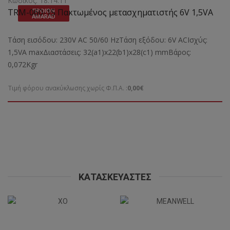
Κωδικός: 18.14.11
TRM-060-15 Πακτωμένος μετασχηματιστής 6V 1,5VA
ΠΡΟΪΌΝ
AMARAD
Τάση εισόδου: 230V AC 50/60 HzΤάση εξόδου: 6V ACΙσχύς:
1,5VA maxΔιαστάσεις: 32(a1)x22(b1)x28(c1) mmBάρος:
0,072Kgr
Τιμή φόρου ανακύκλωσης χωρίς Φ.Π.Α. :
0,00€
ΚΑΤΑΣΚΕΥΑΣΤΈΣ