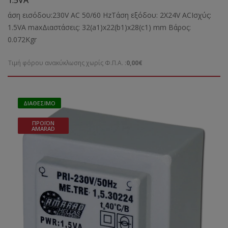
άση εισόδου:230V AC 50/60 HzΤάση εξόδου: 2X24V ACΙσχύς:
1.5VA maxΔιαστάσεις: 32(a1)x22(b1)x28(c1) mm Bάρος:
0.072Kgr
Τιμή φόρου ανακύκλωσης χωρίς Φ.Π.Α. :
0,00€
ΔΙΑΘΈΣΙΜΟ
ΠΡΟΪΌΝ
AMARAD