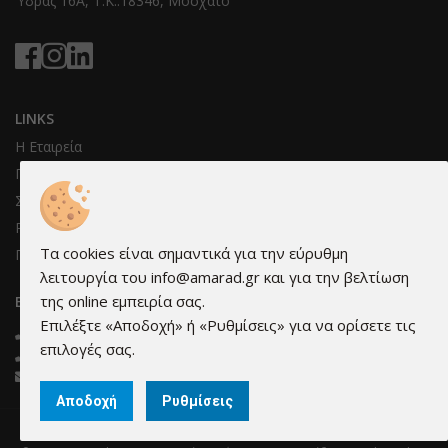
Ύδρας 16Α, T.K.:18346, Μοσχάτο
LINKS
Η Εταιρεία
Πληροφορίες & όροι συνεργασίας
Συνεργάτες μας
Ρυθμίσεις cookies
Τα cookies είναι σημαντικά για την εύρυθμη
Προστασία προσωπικών δεδομένων
λειτουργία του info@amarad.gr και για την βελτίωση
της online εμπειρία σας.
ΕΠΙΚΟΙΝΩΝΊΑ
Επιλέξτε «Αποδοχή» ή «Ρυθμίσεις» για να ορίσετε τις
210 3473595
επιλογές σας.
210 3421576
info@amarad.gr
Αποδοχή
Ρυθμίσεις