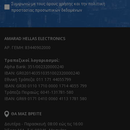
Συμφωνώ με τους
όρους χρήσης
και την
πολιτική
προστασίας προσωπικών δεδομένων
AMARAD HELLAS ELECTRONICS
ΑΡ. ΓΕΜΗ: 83440902000
Τραπεζικοί λογαριασμοί:
Alpha Bank: 351/002320000240
IBAN: GR0201403510351002320000240
Εθνική Τράπεζα: 011 171 44055799
IBAN: GR30 0110 1710 0000 1714 4055 799
Τράπεζα Πειραιώς: 6041-131781-580
IBAN: GR69 0171 0410 0060 4113 1781 580
ΘΑ ΜΑΣ ΒΡΕΊΤΕ
Δευτέρα - Παρασκευή: 08:00 εώς τις 16:00