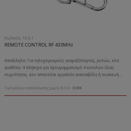
Κωδικός: 10.6.1
REMOTE CONTROL RF 433MHz
Kατάλληλο: Για τηλεχειρισμούς γκαραζόπορτας, ρολών, κλπ.
Διαθέτει: 4 πλήκτρα για προγραμματισμό 4 εντολών ίδιας
συχνότητας. Δεν απαιτείται εργαλείο (κατσαβίδι) ή συσκευή
προγραμματισμού! Διαθέτει επίσης συρόμενο προστατευτικό
Τιμή φόρου ανακύκλωσης χωρίς Φ.Π.Α. :
0,00€
καπάκι για αποφυγή λανθασμένης ενεργοποίησης /
απενεργοποίησης του τηλεχειριστηρίου.