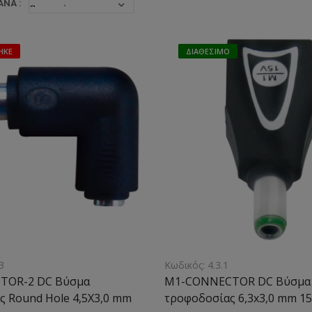
ΝΆ :
ΗΚΕ
ΔΙΑΘΈΣΙΜΟ
3
Κωδικός: 4.3.1
TOR-2 DC Βύσμα
M1-CONNECTOR DC Βύσμα
 Round Hole 4,5X3,0 mm
τροφοδοσίας 6,3x3,0 mm 1