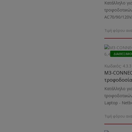
Κατάλληλο για
τροφοδοτικών
AC70/90/120V
για Laptop - 
Τιμή φόρου ανα
HP κ.α.
ΔΙΑΘΈΣΙΜΟ
Κωδικός: 4.3.3
M3-CONNEC
τροφοδοσίας
Κατάλληλο για
τροφοδοτικών
Laptop - Νet
70/90/120VAΕν
Τιμή φόρου ανα
και φόρτιση L