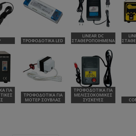
LINEAR DC
LIN
P
ΤΡΟΦΟΔΟΤΙΚΆ LED
ΣΤΑΘΕΡΟΠΟΙΗΜΈΝΑ
ΣΤΑΘ
Ά ΓΙΑ
ΤΡΟΦΟΔΟΤΙΚΆ ΓΙΑ
ΣΤΙΚΈΣ
ΤΡΟΦΟΔΟΤΙΚΆ ΓΙΑ
ΜΕΛΙΣΣΟΚΟΜΙΚΈΣ
ΈΣ
ΜΟΤΈΡ ΣΟΎΒΛΑΣ
ΣΥΣΚΕΥΈΣ
CO