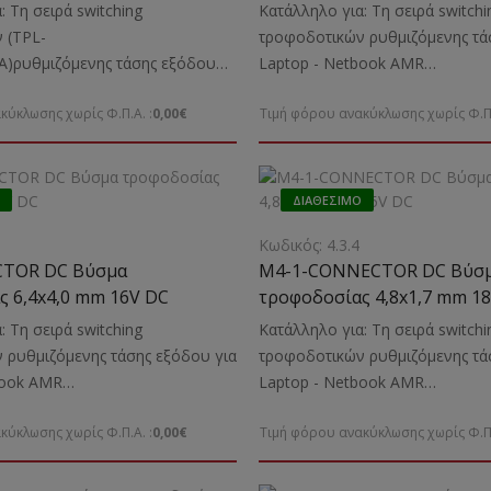
: Τη σειρά switching
Κατάλληλο για: Τη σειρά switchi
 (TPL-
τροφοδοτικών ρυθμιζόμενης τά
A)ρυθμιζόμενης τάσης εξόδου
Laptop - Νetbook ΑMR
Νetbook Ενδείκνυται: Για Laptop
70/90/120VAΕνδείκνυται: Για τ
κύκλωσης χωρίς Φ.Π.Α. :
0,00€
Τιμή φόρου ανακύκλωσης χωρίς Φ.Π.
και φόρτιση Laptop Toshiba κ.α.
ΔΙΑΘΈΣΙΜΟ
Κωδικός: 4.3.4
TOR DC Βύσμα
M4-1-CONNECTOR DC Βύσ
 6,4x4,0 mm 16V DC
τροφοδοσίας 4,8x1,7 mm 18
: Τη σειρά switching
Κατάλληλο για: Τη σειρά switchi
 ρυθμιζόμενης τάσης εξόδου για
τροφοδοτικών ρυθμιζόμενης τά
book ΑMR
Laptop - Νetbook ΑMR
δείκνυται: Για την τροφοδοσία
70/90/120VAΕνδείκνυται: Για τ
κύκλωσης χωρίς Φ.Π.Α. :
0,00€
Τιμή φόρου ανακύκλωσης χωρίς Φ.Π.
aptop SONY κ.α.
και φόρτιση Laptop HP κ.α.