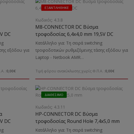
ΕΞΑΝΤΛΉΘΗΚΕ
Κωδικός: 4.3.8
M8-CONNECTOR DC Βύσμα
9V DC
τροφοδοσίας 6,4x4,0 mm 19,5V DC
ng
Κατάλληλο για: Τη σειρά switching
σης εξόδου για
τροφοδοτικών ρυθμιζόμενης τάσης εξόδου για
Laptop - Νetbook ΑMR
ην τροφοδοσία
70/90/120VAΕνδείκνυται: Για την τροφοδοσία
Α. :
0,00€
Τιμή φόρου ανακύκλωσης χωρίς Φ.Π.Α. :
0,00€
BM, HP, ACER,
και φόρτιση Laptop Laptop SONY κ.α.
ΔΙΑΘΈΣΙΜΟ
Κωδικός: 4.3.11
α
HP-CONNECTOR DC Βύσμα
0V DC
τροφοδοσίας Round Hole 7,4x5,0 mm
ng
Κατάλληλο για: Τη σειρά switching