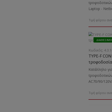
τροφοδοτικών
Laptop - Νet
70/90/120VAΕν
Τιμή φόρου ανα
ΔΙΑΘΈΣΙΜΟ
Κωδικός: 4.3.1
TYPE-F CO
τροφοδοσίας
Κατάλληλο για
τροφοδοτικών
AC70/90/120V
για Laptop - 
Τιμή φόρου ανα
HP κ.α.