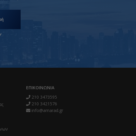
φή
ν
ΕΠΙΚΟΙΝΩΝΊΑ
210 3473595
210 3421576
ας
info@amarad.gr
ένων