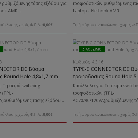
 ρυθμιζόμενης τάσης εξόδου για
τροφοδοτικών ρυθμιζόμενης τά
book ΑMR
Laptop - Νetbook ΑMR
δείκνυται: Για την τροφοδοσία
70/90/120VAΕνδείκνυται: Για τ
κύκλωσης χωρίς Φ.Π.Α. :
0,00€
Τιμή φόρου ανακύκλωσης χωρίς Φ.Π.
και φόρτιση Laptop DELL κ.α.
και φόρτιση Laptop TOSHIBA, I
ASUS, LENOVO κ.α.
ΔΙΑΘΈΣΙΜΟ
8
Κωδικός: 4.3.16
NNECTOR DC Βύσμα
TYPE-C CONNECTOR DC Βύ
 Round Hole 4,8x1,7 mm
τροφοδοσίας Round Hole 5
: Τη σειρά switching
Κατάλληλο για: Τη σειρά switchi
 (TPL-
τροφοδοτικών (TPL-
A)ρυθμιζόμενης τάσης εξόδου
AC70/90/120VA)ρυθμιζόμενης τ
Νetbook Ενδείκνυται: Για Laptop
για Laptop - Νetbook Ενδείκνυτα
κύκλωσης χωρίς Φ.Π.Α. :
0,00€
Τιμή φόρου ανακύκλωσης χωρίς Φ.Π.
TOSHIBA, IBM, HP, ACER, ASUS,