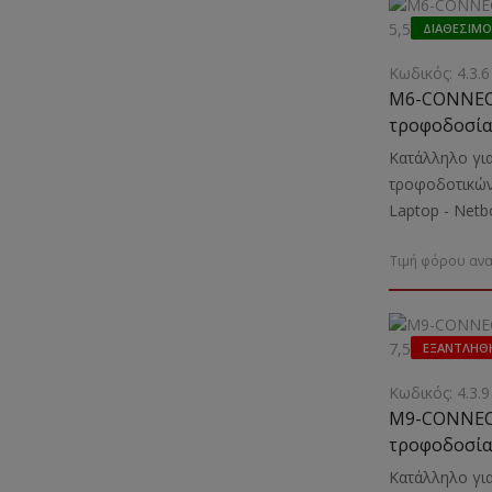
ΔΙΑΘΈΣΙΜΟ
Κωδικός: 4.3.6
M6-CONNEC
τροφοδοσίας
Κατάλληλο για
τροφοδοτικών
Laptop - Νet
70/90/120VAΕν
Τιμή φόρου ανα
και φόρτιση L
ASUS, LENOVO
ΕΞΑΝΤΛΉΘ
Κωδικός: 4.3.9
M9-CONNEC
τροφοδοσίας
Κατάλληλο για