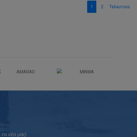
1
2
Τελευταία
 τα νέα μας!