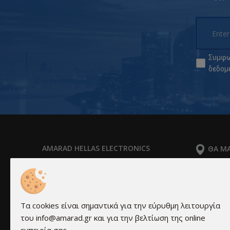
Συμφω
δεδομ
AMARAD HELLAS ELECTRONICS
ΘΑ ΜΑ
ΑΡ. ΓΕΜΗ: 83440902000
Δευτέρα -
Ύδρας 16Α
Τραπεζικοί λογαριασμοί:
Alpha Bank: 351/002320000240
Τα cookies είναι σημαντικά για την εύρυθμη λειτουργία
IBAN: GR0201403510351002320000240
του info@amarad.gr και για την βελτίωση της online
Εθνική Τράπεζα: 011 171 44055799