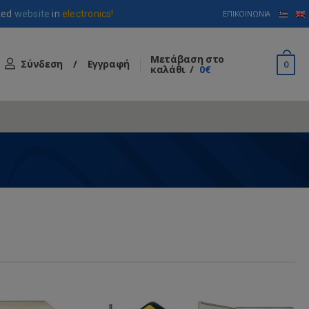
ted
website
in
electronics!
ΕΠΙΚΟΙΝΩΝΊΑ
Μετάβαση στο
Σύνδεση
/
Εγγραφή
0
καλάθι
0€