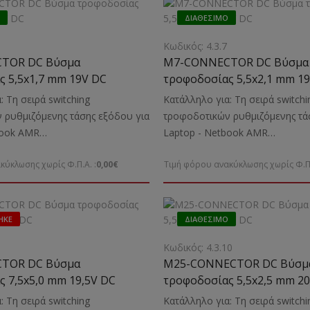
ΔΙΑΘΈΣΙΜΟ
Κωδικός: 4.3.7
TOR DC Βύσμα
M7-CONNECTOR DC Βύσμα
 5,5x1,7 mm 19V DC
τροφοδοσίας 5,5x2,1 mm 1
: Τη σειρά switching
Κατάλληλο για: Τη σειρά switchi
 ρυθμιζόμενης τάσης εξόδου για
τροφοδοτικών ρυθμιζόμενης τά
book ΑMR
Laptop - Νetbook ΑMR
δείκνυται: Για την τροφοδοσία
70/90/120VAΕνδείκνυται: Για τ
κύκλωσης χωρίς Φ.Π.Α. :
0,00€
Τιμή φόρου ανακύκλωσης χωρίς Φ.Π.
aptop TOSHIBA, IBM, HP, ACER,
και φόρτιση Laptop TOSHIBA, I
 κ.α.
ASUS, LENOVO κ.α.
ΗΚΕ
ΔΙΑΘΈΣΙΜΟ
Κωδικός: 4.3.10
TOR DC Βύσμα
M25-CONNECTOR DC Βύσμ
 7,5x5,0 mm 19,5V DC
τροφοδοσίας 5,5x2,5 mm 2
: Τη σειρά switching
Κατάλληλο για: Τη σειρά switchi