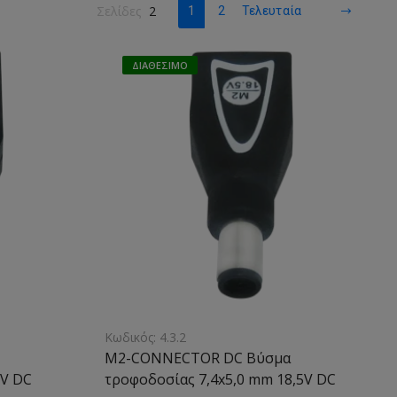
Σελίδες
2
1
2
Τελευταία
ΔΙΑΘΈΣΙΜΟ
Κωδικός: 4.3.2
M2-CONNECTOR DC Βύσμα
5V DC
τροφοδοσίας 7,4x5,0 mm 18,5V DC