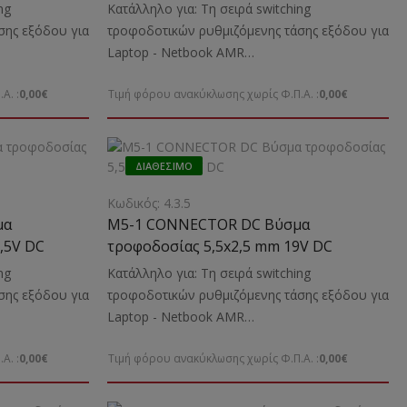
ng
Κατάλληλο για: Τη σειρά switching
σης εξόδου για
τροφοδοτικών ρυθμιζόμενης τάσης εξόδου για
Laptop - Νetbook ΑMR
ην τροφοδοσία
70/90/120VAΕνδείκνυται: Για την τροφοδοσία
Α. :
0,00€
Τιμή φόρου ανακύκλωσης χωρίς Φ.Π.Α. :
0,00€
και φόρτιση Laptop HP κ.α.
ΔΙΑΘΈΣΙΜΟ
Κωδικός: 4.3.5
μα
M5-1 CONNECTOR DC Βύσμα
,5V DC
τροφοδοσίας 5,5x2,5 mm 19V DC
ng
Κατάλληλο για: Τη σειρά switching
σης εξόδου για
τροφοδοτικών ρυθμιζόμενης τάσης εξόδου για
Laptop - Νetbook ΑMR
ην τροφοδοσία
70/90/120VAΕνδείκνυται: Για την τροφοδοσία
Α. :
0,00€
Τιμή φόρου ανακύκλωσης χωρίς Φ.Π.Α. :
0,00€
και φόρτιση Laptop TOSHIBA, IBM, HP, ACER,
ASUS, LENOVO κ.α.