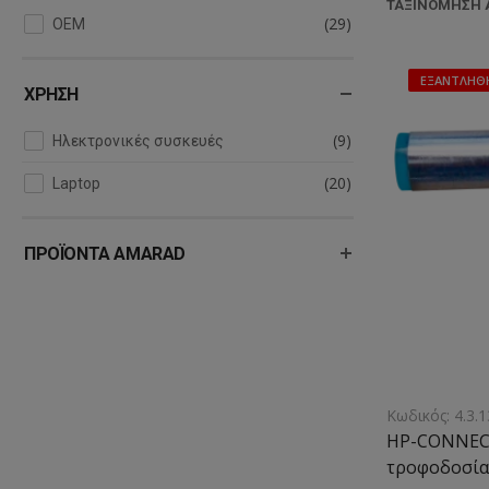
ΤΑΞΙΝΌΜΗΣΗ Α
(29)
OEM
ΕΞΑΝΤΛΉΘ
ΧΡΉΣΗ
(9)
Ηλεκτρονικές συσκευές
(20)
Laptop
ΠΡΟΪΌΝΤΑ AMARAD
Κωδικός: 4.3.1
HP-CONNEC
τροφοδοσίας