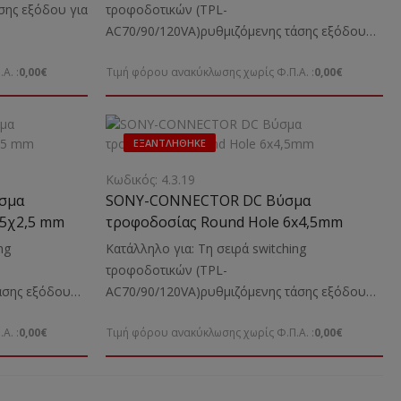
σης εξόδου για
τροφοδοτικών (TPL-
AC70/90/120VA)ρυθμιζόμενης τάσης εξόδου
ην τροφοδοσία
για Laptop - Νetbook Ενδείκνυται: Για Laptop
Α. :
0,00€
Τιμή φόρου ανακύκλωσης χωρίς Φ.Π.Α. :
0,00€
BM, HP, ACER,
HP κ.α.
ΕΞΑΝΤΛΉΘΗΚΕ
Κωδικός: 4.3.19
σμα
SONY-CONNECTOR DC Βύσμα
,5χ2,5 mm
τροφοδοσίας Round Hole 6x4,5mm
ng
Κατάλληλο για: Τη σειρά switching
τροφοδοτικών (TPL-
άσης εξόδου
AC70/90/120VA)ρυθμιζόμενης τάσης εξόδου
ι: Για Laptop
για Laptop - Νetbook Ενδείκνυται: Για Laptop
Α. :
0,00€
Τιμή φόρου ανακύκλωσης χωρίς Φ.Π.Α. :
0,00€
 LENOVO κ.α.
SONY κ.α.